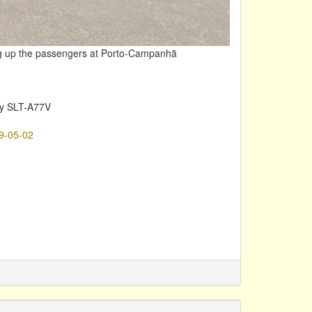
ing up the passengers at Porto-Campanhã
y SLT-A77V
9-05-02