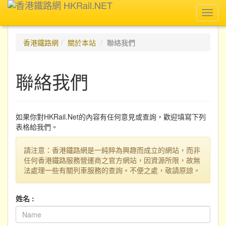
Toggl
navig
香港鐵路網
關於本站
聯絡我們
聯絡我們
如果你對HKRail.Net的內容有任何意見或查詢，歡迎填寫下列
表格給我們。
請注意：香港鐵路網是一純粹為興趣而成立的網站，而非
任何香港鐵路服務營運商之官方網站，因資源所限，故無
法處理一些有關列車服務的查詢。不便之處，敬請原諒。
姓名 :