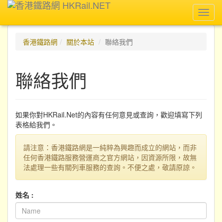
Toggl
navig
香港鐵路網
關於本站
聯絡我們
聯絡我們
如果你對HKRail.Net的內容有任何意見或查詢，歡迎填寫下列
表格給我們。
請注意：香港鐵路網是一純粹為興趣而成立的網站，而非
任何香港鐵路服務營運商之官方網站，因資源所限，故無
法處理一些有關列車服務的查詢。不便之處，敬請原諒。
姓名 :