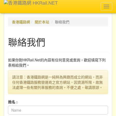
Toggl
navig
香港鐵路網
關於本站
聯絡我們
聯絡我們
如果你對HKRail.Net的內容有任何意見或查詢，歡迎填寫下列
表格給我們。
請注意：香港鐵路網是一純粹為興趣而成立的網站，而非
任何香港鐵路服務營運商之官方網站，因資源所限，故無
法處理一些有關列車服務的查詢。不便之處，敬請原諒。
姓名 :