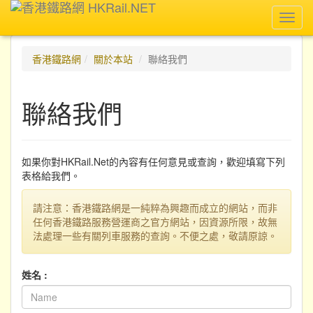
Toggl
navig
香港鐵路網
關於本站
聯絡我們
聯絡我們
如果你對HKRail.Net的內容有任何意見或查詢，歡迎填寫下列
表格給我們。
請注意：香港鐵路網是一純粹為興趣而成立的網站，而非
任何香港鐵路服務營運商之官方網站，因資源所限，故無
法處理一些有關列車服務的查詢。不便之處，敬請原諒。
姓名 :