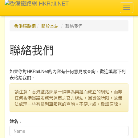
Toggl
navig
香港鐵路網
關於本站
聯絡我們
聯絡我們
如果你對HKRail.Net的內容有任何意見或查詢，歡迎填寫下列
表格給我們。
請注意：香港鐵路網是一純粹為興趣而成立的網站，而非
任何香港鐵路服務營運商之官方網站，因資源所限，故無
法處理一些有關列車服務的查詢。不便之處，敬請原諒。
姓名 :