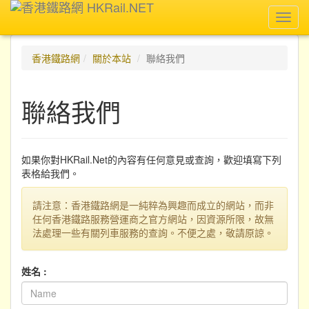
Toggl
navig
香港鐵路網
關於本站
聯絡我們
聯絡我們
如果你對HKRail.Net的內容有任何意見或查詢，歡迎填寫下列
表格給我們。
請注意：香港鐵路網是一純粹為興趣而成立的網站，而非
任何香港鐵路服務營運商之官方網站，因資源所限，故無
法處理一些有關列車服務的查詢。不便之處，敬請原諒。
姓名 :