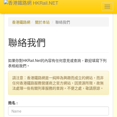
Toggl
navig
香港鐵路網
關於本站
聯絡我們
聯絡我們
如果你對HKRail.Net的內容有任何意見或查詢，歡迎填寫下列
表格給我們。
請注意：香港鐵路網是一純粹為興趣而成立的網站，而非
任何香港鐵路服務營運商之官方網站，因資源所限，故無
法處理一些有關列車服務的查詢。不便之處，敬請原諒。
姓名 :