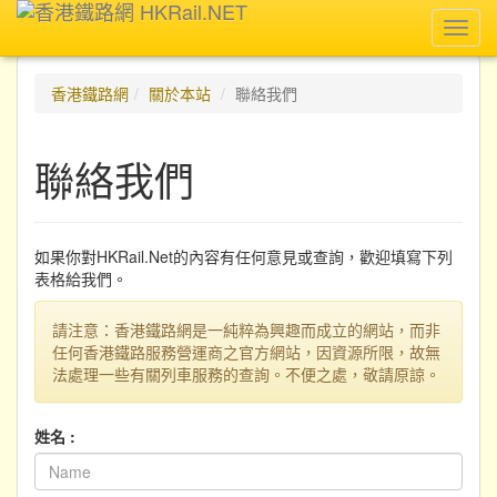
Toggl
navig
香港鐵路網
關於本站
聯絡我們
聯絡我們
如果你對HKRail.Net的內容有任何意見或查詢，歡迎填寫下列
表格給我們。
請注意：香港鐵路網是一純粹為興趣而成立的網站，而非
任何香港鐵路服務營運商之官方網站，因資源所限，故無
法處理一些有關列車服務的查詢。不便之處，敬請原諒。
姓名 :