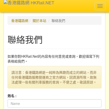
Toggl
navig
香港鐵路網
關於本站
聯絡我們
聯絡我們
如果你對HKRail.Net的內容有任何意見或查詢，歡迎填寫下列
表格給我們。
請注意：香港鐵路網是一純粹為興趣而成立的網站，而非
任何香港鐵路服務營運商之官方網站，因資源所限，故無
法處理一些有關列車服務的查詢。不便之處，敬請原諒。
姓名 :