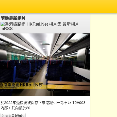
隨機最新相片
於2022年退役後被保存下來港鐵ktt一等車廂 T2A003
內部，其內部於20...
》更多最新相片