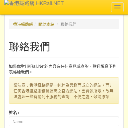
Toggl
navig
香港鐵路網
關於本站
聯絡我們
聯絡我們
如果你對HKRail.Net的內容有任何意見或查詢，歡迎填寫下列
表格給我們。
請注意：香港鐵路網是一純粹為興趣而成立的網站，而非
任何香港鐵路服務營運商之官方網站，因資源所限，故無
法處理一些有關列車服務的查詢。不便之處，敬請原諒。
姓名 :