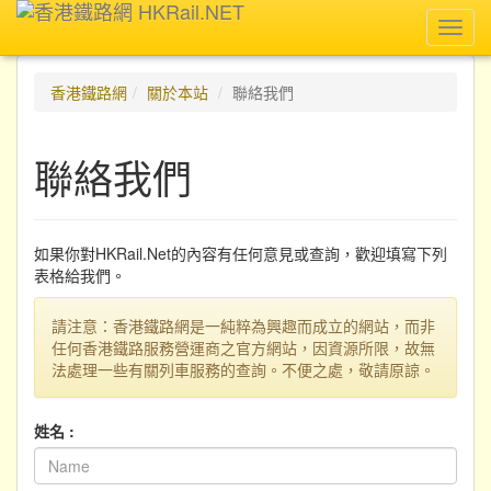
Toggl
navig
香港鐵路網
關於本站
聯絡我們
聯絡我們
如果你對HKRail.Net的內容有任何意見或查詢，歡迎填寫下列
表格給我們。
請注意：香港鐵路網是一純粹為興趣而成立的網站，而非
任何香港鐵路服務營運商之官方網站，因資源所限，故無
法處理一些有關列車服務的查詢。不便之處，敬請原諒。
姓名 :