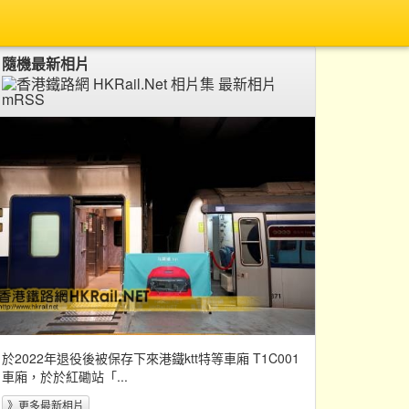
隨機最新相片
於2022年退役後被保存下來港鐵ktt特等車廂 T1C001
車廂，於於紅磡站「...
》更多最新相片