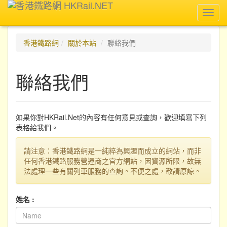
Toggl
navig
香港鐵路網
關於本站
聯絡我們
聯絡我們
如果你對HKRail.Net的內容有任何意見或查詢，歡迎填寫下列
表格給我們。
請注意：香港鐵路網是一純粹為興趣而成立的網站，而非
任何香港鐵路服務營運商之官方網站，因資源所限，故無
法處理一些有關列車服務的查詢。不便之處，敬請原諒。
姓名 :