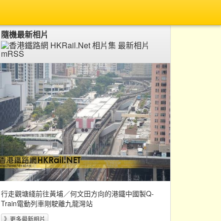
隨機最新相片
行走觀塘綫前往黃埔／何文田方向的港鐵中國製Q-
Train電動列車剛駛離九龍灣站
》更多最新相片