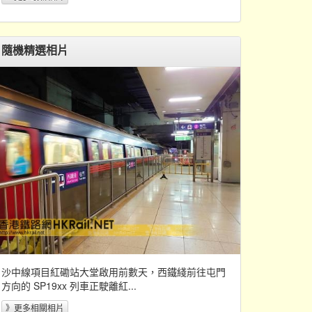
隨機精選相片
沙中線項目紅磡站大堂啟用前數天，西鐵綫前往屯門
方向的 SP19xx 列車正駛離紅...
》更多相關相片