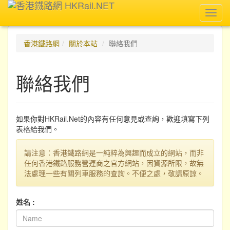
Toggl
navig
香港鐵路網
關於本站
聯絡我們
聯絡我們
如果你對HKRail.Net的內容有任何意見或查詢，歡迎填寫下列
表格給我們。
請注意：香港鐵路網是一純粹為興趣而成立的網站，而非
任何香港鐵路服務營運商之官方網站，因資源所限，故無
法處理一些有關列車服務的查詢。不便之處，敬請原諒。
姓名 :