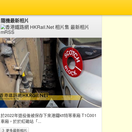
隨機最新相片
於2022年退役後被保存下來港鐵ktt特等車廂 T1C001
車廂，於於紅磡站「...
》更多最新相片