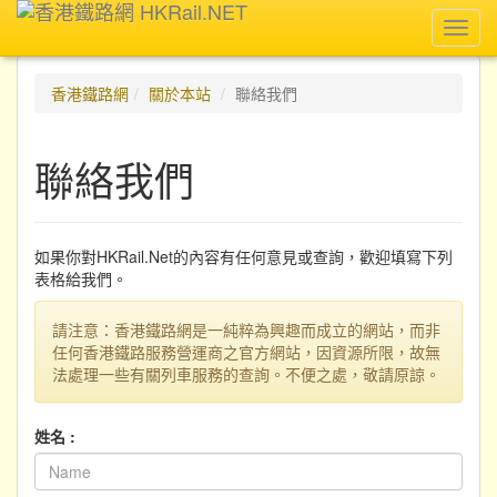
Toggl
navig
香港鐵路網
關於本站
聯絡我們
聯絡我們
如果你對HKRail.Net的內容有任何意見或查詢，歡迎填寫下列
表格給我們。
請注意：香港鐵路網是一純粹為興趣而成立的網站，而非
任何香港鐵路服務營運商之官方網站，因資源所限，故無
法處理一些有關列車服務的查詢。不便之處，敬請原諒。
姓名 :