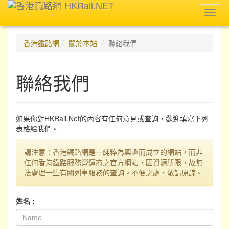
Toggl
navig
香港鐵路網
關於本站
聯絡我們
聯絡我們
如果你對HKRail.Net的內容有任何意見或查詢，歡迎填寫下列
表格給我們。
請注意：香港鐵路網是一純粹為興趣而成立的網站，而非
任何香港鐵路服務營運商之官方網站，因資源所限，故無
法處理一些有關列車服務的查詢。不便之處，敬請原諒。
姓名 :