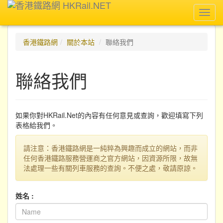
Toggl
navig
香港鐵路網
關於本站
聯絡我們
聯絡我們
如果你對HKRail.Net的內容有任何意見或查詢，歡迎填寫下列
表格給我們。
請注意：香港鐵路網是一純粹為興趣而成立的網站，而非
任何香港鐵路服務營運商之官方網站，因資源所限，故無
法處理一些有關列車服務的查詢。不便之處，敬請原諒。
姓名 :