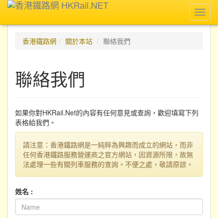
Toggl
navig
香港鐵路網
關於本站
聯絡我們
聯絡我們
如果你對HKRail.Net的內容有任何意見或查詢，歡迎填寫下列
表格給我們。
請注意：香港鐵路網是一純粹為興趣而成立的網站，而非
任何香港鐵路服務營運商之官方網站，因資源所限，故無
法處理一些有關列車服務的查詢。不便之處，敬請原諒。
姓名 :