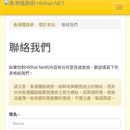
Toggl
navig
香港鐵路網
關於本站
聯絡我們
聯絡我們
如果你對HKRail.Net的內容有任何意見或查詢，歡迎填寫下列
表格給我們。
請注意：香港鐵路網是一純粹為興趣而成立的網站，而非
任何香港鐵路服務營運商之官方網站，因資源所限，故無
法處理一些有關列車服務的查詢。不便之處，敬請原諒。
姓名 :