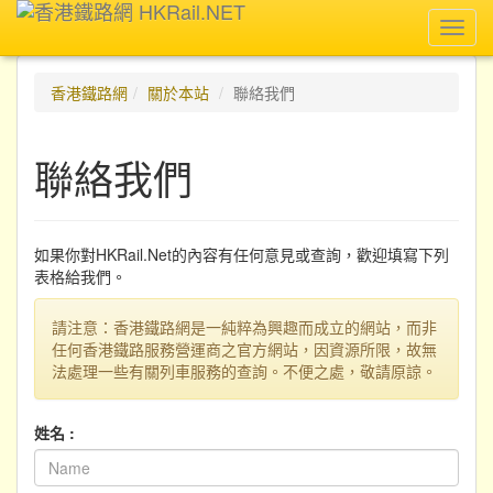
Toggl
navig
香港鐵路網
關於本站
聯絡我們
聯絡我們
如果你對HKRail.Net的內容有任何意見或查詢，歡迎填寫下列
表格給我們。
請注意：香港鐵路網是一純粹為興趣而成立的網站，而非
任何香港鐵路服務營運商之官方網站，因資源所限，故無
法處理一些有關列車服務的查詢。不便之處，敬請原諒。
姓名 :