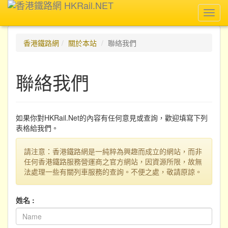
Toggl
navig
香港鐵路網
關於本站
聯絡我們
聯絡我們
如果你對HKRail.Net的內容有任何意見或查詢，歡迎填寫下列
表格給我們。
請注意：香港鐵路網是一純粹為興趣而成立的網站，而非
任何香港鐵路服務營運商之官方網站，因資源所限，故無
法處理一些有關列車服務的查詢。不便之處，敬請原諒。
姓名 :