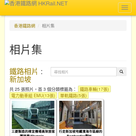
Toggl
navig
香港鐵路網
相片集
相片集
鐵路相片
:
新加坡
共 25 張照片，首 3 個分類標籤為：
鐵路車輛(17張)
電力動車組 EMU(13張)
單軌鐵路(5張)
三菱製造的樟宜機場高架旅客
行走新加坡地鐵濱海市區線的
運送車(Skytrain...
Bombardier製M...