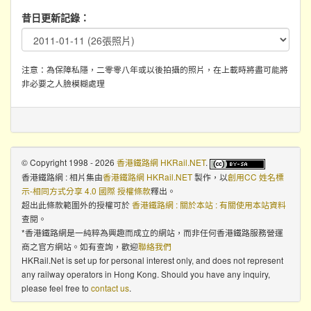
昔日更新記錄：
注意：為保障私隱，二零零八年或以後拍攝的照片，在上載時將盡可能將
非必要之人臉模糊處理
© Copyright 1998 - 2026
香港鐵路網 HKRail.NET
.
香港鐵路網 : 相片集
由
香港鐵路網 HKRail.NET
製作，以
創用CC 姓名標
示-相同方式分享 4.0 國際 授權條款
釋出。
超出此條款範圍外的授權可於
香港鐵路網 : 關於本站 : 有關使用本站資料
查閱。
*香港鐵路網是一純粹為興趣而成立的網站，而非任何香港鐵路服務營運
商之官方網站。如有查詢，歡迎
聯絡我們
HKRail.Net is set up for personal interest only, and does not represent
any railway operators in Hong Kong. Should you have any inquiry,
please feel free to
contact us
.