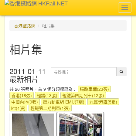
Toggl
navig
香港鐵路網
相片集
相片集
2011-01-11
最新相片
共 26 張照片，首 9 個分類標籤為：
鐵路車輛(23張)
香港(18張)
輕鐵(13張)
輕鐵第四期列車(12張)
中國內地(9張)
電力動車組 EMU(7張)
九鐵/港鐵(5張)
ktt(4張)
輕鐵第二期列車(1張)