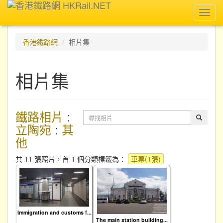
Toggl
navig
香港鐵路網
相片集
相片集
鐵路相片
:
立陶宛
:
其
他
共 11 張照片，首 1 個分類標籤為：
車票(1張)
Immigration and customs f...
The main station building...