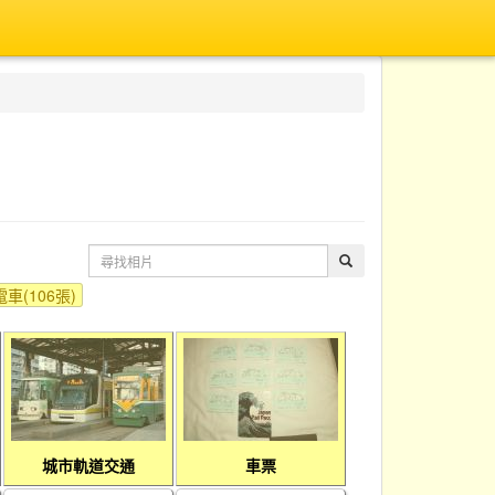
電車(106張)
城市軌道交通
車票