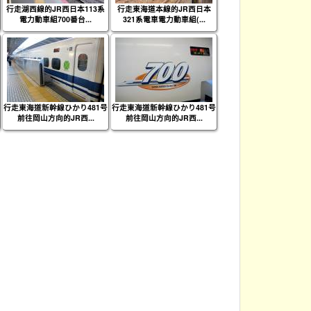
行走湖西線的JR西日本113系
行走東海道本線的JR西日本
電力動車組700番台...
321系電車電力動車組(...
行走東海道新幹線ひかり481号
行走東海道新幹線ひかり481号
前往岡山方向的JR西...
前往岡山方向的JR西...