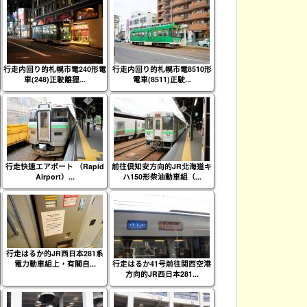
行走内回り的札幌市電240形電
行走内回り的札幌市電8510形
車(248)正駛離狸...
電車(8511)正駛...
行走快速エアポート （Rapid
前往倶知安方向的JR北海道キ
Airport）...
ハ150形柴油動車組（...
行走はるか的JR西日本281系
電力動車組上，有關自...
行走はるか41号前往関西空港
方向的JR西日本281...