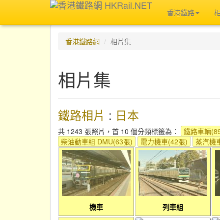
香港鐵路
香港鐵路網
相片集
相片集
鐵路相片
:
日本
共 1243 張照片，首 10 個分類標籤為：
鐵路車輛(89
柴油動車組 DMU(63張)
電力機車(42張)
蒸汽機車
機車
列車組