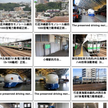
走沖縄都市モノレール線的
行走沖縄都市モノレール線的
The preserved driving mot...
1000型電力動車組正前...
1000型電力動車組正前...
JR北海道731系電力動車組
前往倶知安方向的JR北海道キ
小樽駅的月台...
（G-108編成）正抵...
ハ40形柴油動車組（8...
行走東海道本線的JR西日本
e preserved driving mot...
The preserved driving mot...
207系電車電力動車組即...