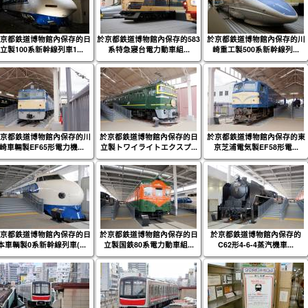
京都鉄道博物館內保存的日
於京都鉄道博物館內保存的583
於京都鉄道博物館內保存的川
立製100系新幹線列車1...
系特急寢台電力動車組...
崎重工製500系新幹線列...
京都鉄道博物館內保存的川
於京都鉄道博物館內保存的日
於京都鉄道博物館內保存的東
崎車輛製EF65形電力機...
立製トワイライトエクスプ...
京芝浦電気製EF58形電...
京都鉄道博物館內保存的日
於京都鉄道博物館內保存的日
於京都鉄道博物館內保存的
本車輌製0系新幹線列車(...
立製国鉄80系電力動車組...
C62形4-6-4蒸汽機車...