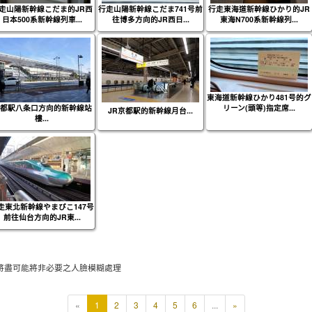
走山陽新幹線こだま的JR西
行走山陽新幹線こだま741号前
行走東海道新幹線ひかり的JR
日本500系新幹線列車...
往博多方向的JR西日...
東海N700系新幹線列...
東海道新幹線ひかり481号的グ
都駅八条口方向的新幹線站
リーン(頭等)指定席...
JR京都駅的新幹線月台...
樓...
走東北新幹線やまびこ147号
前往仙台方向的JR東...
將盡可能將非必要之人臉模糊處理
本
«
1
2
3
4
5
6
...
»