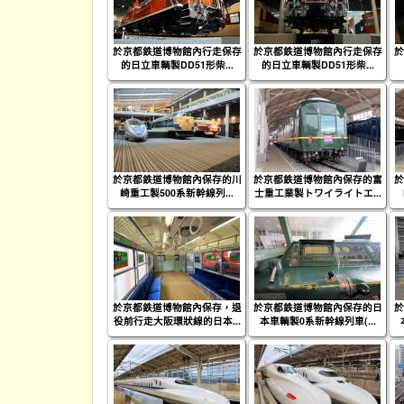
於京都鉄道博物館內行走保存
於京都鉄道博物館內行走保存
於
的日立車輌製DD51形柴...
的日立車輌製DD51形柴...
於京都鉄道博物館內保存的川
於京都鉄道博物館內保存的富
於
崎重工製500系新幹線列...
士重工業製トワイライトエ...
於京都鉄道博物館內保存，退
於京都鉄道博物館內保存的日
於
役前行走大阪環狀線的日本...
本車輌製0系新幹線列車(...