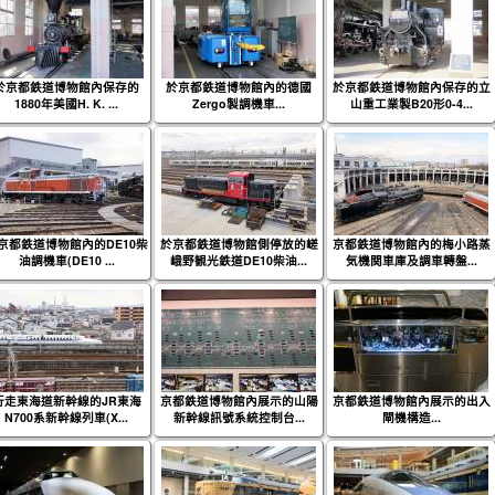
於京都鉄道博物館內保存的
於京都鉄道博物館內的德國
於京都鉄道博物館內保存的立
1880年美國H. K. ...
Zergo製調機車...
山重工業製B20形0-4...
京都鉄道博物館內的DE10柴
於京都鉄道博物館側停放的嵯
京都鉄道博物館內的梅小路蒸
油調機車(DE10 ...
峨野観光鉄道DE10柴油...
気機関車庫及調車轉盤...
行走東海道新幹線的JR東海
京都鉄道博物館內展示的山陽
京都鉄道博物館內展示的出入
N700系新幹線列車(X...
新幹線訊號系統控制台...
閘機構造...