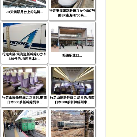
行走東海道新幹線ひかり507号
JR天満駅月台上的站牌...
的JR東海N700系...
行走山陽/東海道新幹線ひかり
姫路駅北口...
480号的JR西日本N...
行走山陽新幹線こだま的JR西
行走山陽新幹線こだま的JR西
日本500系新幹線列車...
日本500系新幹線列車...