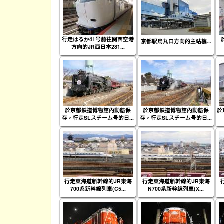
行走はるか41号前往関西空港
京都駅烏丸口方向的主站樓...
方向的JR西日本281...
於京都鉄道博物館內動態保
於京都鉄道博物館內動態保
於
存，行走SLスチーム号的日...
存，行走SLスチーム号的日...
行走東海道新幹線的JR東海
行走東海道新幹線的JR東海
700系新幹線列車(C5...
N700系新幹線列車(X...