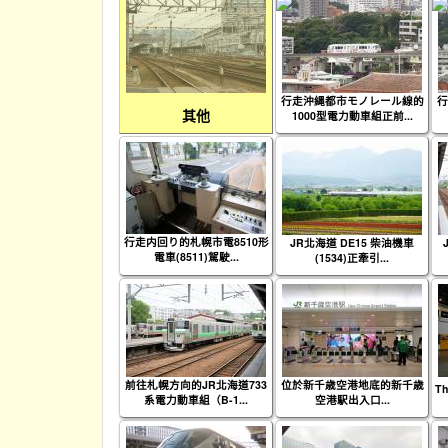
行走沖縄都市モノレール線的
行
其他
1000型電力動車組正前...
行走内回り的札幌市電8510形
JR北海道 DE15 柴油機車
電車(8511)駕駛...
(1534)正牽引...
前往札幌方向的JR北海道733
位於新千歳空港地底的新千歳
Th
系電力動車組（B-1...
空港駅出入口...