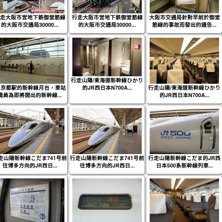
走大阪市営地下鉄御堂筋線
行走大阪市営地下鉄御堂筋線
大阪市交通局針對早前於御堂
的大阪市交通局30000...
的大阪市交通局30000...
筋線的事故而發出的通告...
行走山陽/東海道新幹線ひかり
R京都駅的新幹線月台，車站
的JR西日本N700A...
行走山陽/東海道新幹線ひかり
職員為即將開出的新幹線...
的JR西日本N700A...
走山陽新幹線こだま741号前
行走山陽新幹線こだま741号前
行走山陽新幹線こだま的JR西
往博多方向的JR西日...
往博多方向的JR西日...
日本500系新幹線列車...