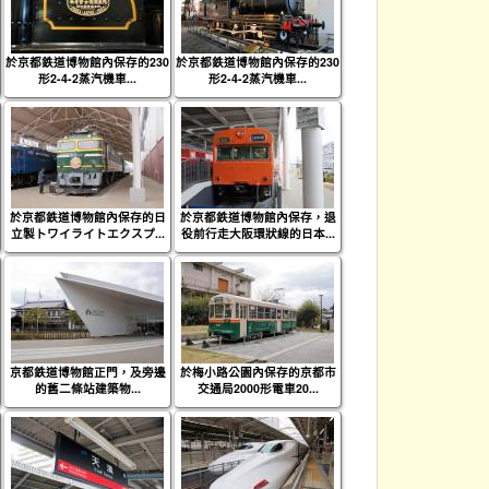
於京都鉄道博物館內保存的230
於京都鉄道博物館內保存的230
形2-4-2蒸汽機車...
形2-4-2蒸汽機車...
於京都鉄道博物館內保存的日
於京都鉄道博物館內保存，退
立製トワイライトエクスプ...
役前行走大阪環狀線的日本...
京都鉄道博物館正門，及旁邊
於梅小路公園內保存的京都市
的舊二條站建築物...
交通局2000形電車20...