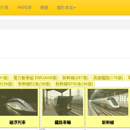
相片集
HKRDB
專題
關於本站
1張)
電力動車組 EMU(609張)
新幹線(287張)
高速鐵路(176張)
(39張)
新幹線E2系(38張)
新幹線N700系(36張)
磁浮列車
鐵路車輛
新幹線