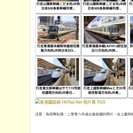
行走山陽新幹線こだま的JR西
行走山陽新幹線こだま的JR西
行
日本500系新幹線列車...
日本500系新幹線列車...
行走東海道本線新快速前往姬
行走東海道本線(A0161)前往加
京
路方向的JR西日本223...
古川方向的JR西...
行走東北新幹線はやて113号前
行走上越新幹線Maxとき33号
行
往盛岡方向的JR東日...
前往新潟方向的JR東...
注意：為保障私隱，二零零八年或以後拍攝的照片，在上載時