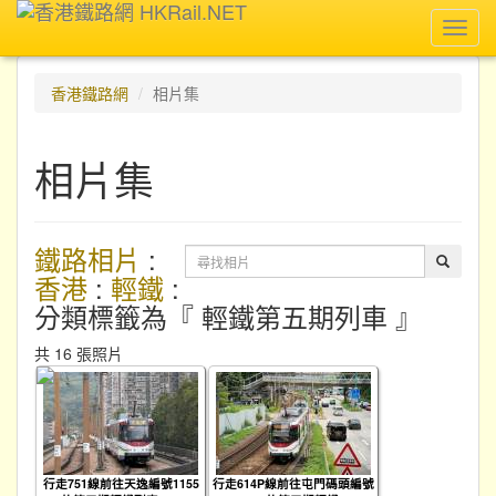
Toggl
navig
香港鐵路網
相片集
相片集
鐵路相片
:
香港
:
輕鐵
:
分類標籤為『 輕鐵第五期列車 』
共 16 張照片
行走751線前往天逸編號1155
行走614P線前往屯門碼頭編號