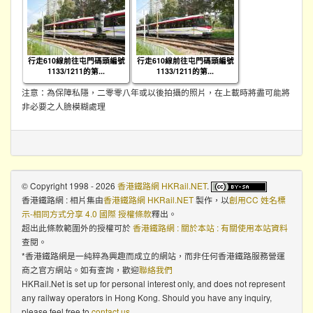
行走610線前往屯門碼頭編號
行走610線前往屯門碼頭編號
1133/1211的第...
1133/1211的第...
注意：為保障私隱，二零零八年或以後拍攝的照片，在上載時將盡可能將
非必要之人臉模糊處理
© Copyright 1998 - 2026
香港鐵路網 HKRail.NET
.
香港鐵路網 : 相片集
由
香港鐵路網 HKRail.NET
製作，以
創用CC 姓名標
示-相同方式分享 4.0 國際 授權條款
釋出。
超出此條款範圍外的授權可於
香港鐵路網 : 關於本站 : 有關使用本站資料
查閱。
*香港鐵路網是一純粹為興趣而成立的網站，而非任何香港鐵路服務營運
商之官方網站。如有查詢，歡迎
聯絡我們
HKRail.Net is set up for personal interest only, and does not represent
any railway operators in Hong Kong. Should you have any inquiry,
please feel free to
contact us
.