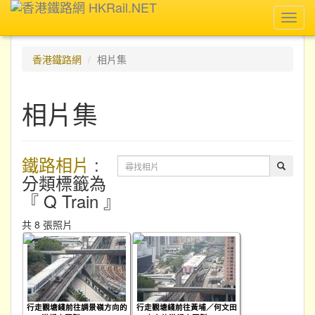
Toggl
navig
香港鐵路網
相片集
相片集
鐵路相片
:
分類標籤為
『 Q Train 』
共 8 張照片
行走觀塘綫前往調景嶺方向的
行走觀塘綫前往黃埔／何文田