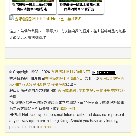
香港最後一班北上郵政列車 -
香港最後一班北上郵政列車 -
由柴油機車56號行走...
由柴油機車56號行走...
注意：為保障私隱，二零零八年或以後拍攝的照片，在上載時將盡可能將
非必要之人臉模糊處理
© Copyright 1998 - 2026
香港鐵路網 HKRail.NET
.
香港鐵路網 : 相片集
由
香港鐵路網 HKRail.NET
製作，以
創用CC 姓名標
示-相同方式分享 4.0 國際 授權條款
釋出。
超出此條款範圍外的授權可於
香港鐵路網 : 關於本站 : 有關使用本站資料
查閱。
*香港鐵路網是一純粹為興趣而成立的網站，而非任何香港鐵路服務營運
商之官方網站。如有查詢，歡迎
聯絡我們
HKRail.Net is set up for personal interest only, and does not represent
any railway operators in Hong Kong. Should you have any inquiry,
please feel free to
contact us
.