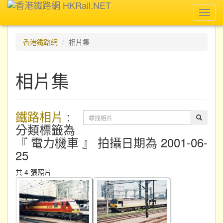
Toggl
navig
香港鐵路網
相片集
相片集
鐵路相片
:
分類標籤為
『 電力機車 』 拍攝日期為 2001-06-
25
共 4 張照片