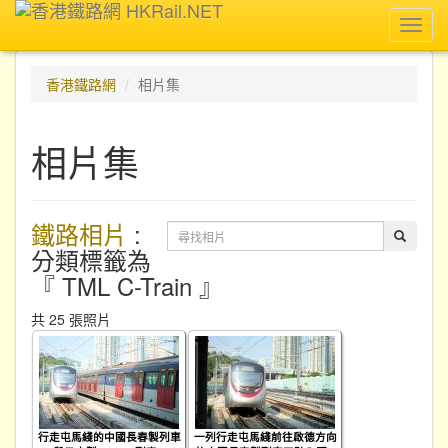
Toggl
navig
香港鐵路網
相片集
相片集
鐵路相片
:
分類標籤為
『 TML C-Train 』
共 25 張照片
行走屯馬綫的中國長春製列車
一列行走屯馬綫前往啟德方向