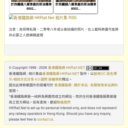
於西鐵綫八鄉車廠的柴油機車
於西鐵綫八鄉車廠的柴油機車
8002...
8002...
注意：為保障私隱，二零零八年或以後拍攝的照片，在上載時將盡可能將
非必要之人臉模糊處理
© Copyright 1998 - 2026
香港鐵路網 HKRail.NET
.
香港鐵路網 : 相片集
由
香港鐵路網 HKRail.NET
製作，以
創用CC 姓名標
示-相同方式分享 4.0 國際 授權條款
釋出。
超出此條款範圍外的授權可於
香港鐵路網 : 關於本站 : 有關使用本站資料
查閱。
*香港鐵路網是一純粹為興趣而成立的網站，而非任何香港鐵路服務營運
商之官方網站。如有查詢，歡迎
聯絡我們
HKRail.Net is set up for personal interest only, and does not represent
any railway operators in Hong Kong. Should you have any inquiry,
please feel free to
contact us
.