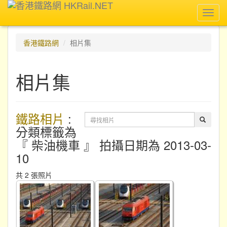
Toggl
navig
香港鐵路網
相片集
相片集
鐵路相片
:
分類標籤為
『 柴油機車 』 拍攝日期為 2013-03-
10
共 2 張照片