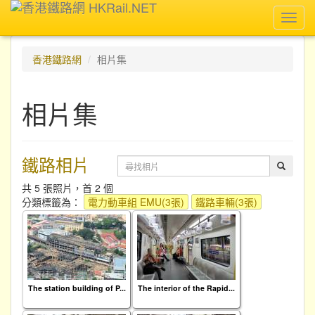
Toggl
navig
香港鐵路網
相片集
相片集
鐵路相片
共 5 張照片，首 2 個
分類標籤為：
電力動車組 EMU(3張)
鐵路車輛(3張)
The station building of P...
The interior of the Rapid...