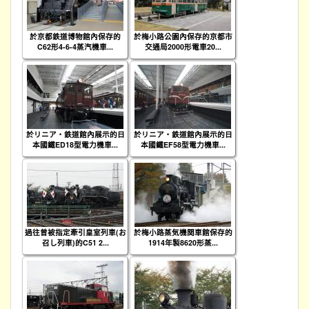
於京都鉄道博物館內保存的
於梅小路公園內保存的京都市
C62形4-6-4蒸汽機車...
交通局2000形電車20...
於リニア・鉄道館內展示的日
於リニア・鉄道館內展示的日
本國鐵ED18型電力機車...
本國鐵EF58型電力機車...
過往曾被指定牽引皇室列車(お
於梅小路蒸気機関車館保存的
召し列車)的C51 2...
1914年製8620形蒸...