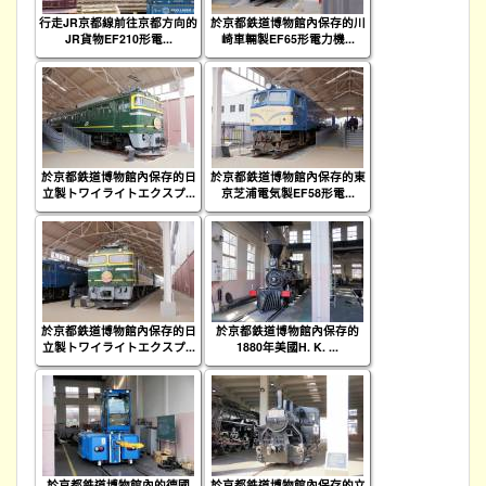
行走JR京都線前往京都方向的
於京都鉄道博物館內保存的川
JR貨物EF210形電...
崎車輛製EF65形電力機...
於京都鉄道博物館內保存的日
於京都鉄道博物館內保存的東
立製トワイライトエクスプ...
京芝浦電気製EF58形電...
於京都鉄道博物館內保存的日
於京都鉄道博物館內保存的
立製トワイライトエクスプ...
1880年美國H. K. ...
於京都鉄道博物館內的德國
於京都鉄道博物館內保存的立