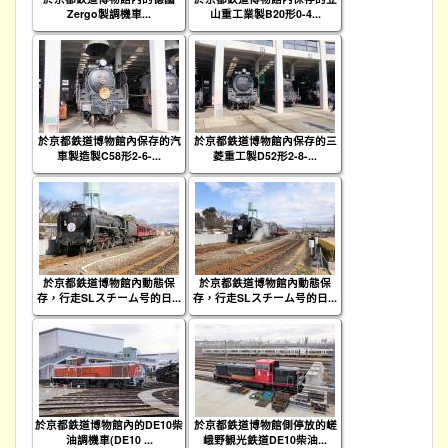
Zergo製調機車...
山重工業製B20形0-4...
於京都鉄道博物館內保存的汽
於京都鉄道博物館內保存的三
車製造製C58形2-6-...
菱重工製D52形2-8-...
於京都鉄道博物館內動態保
於京都鉄道博物館內動態保
存，行走SLスチーム号的日...
存，行走SLスチーム号的日...
於京都鉄道博物館內的DE10柴
於京都鉄道博物館側停放的嵯
油調機車(DE10 ...
峨野観光鉄道DE10柴油...