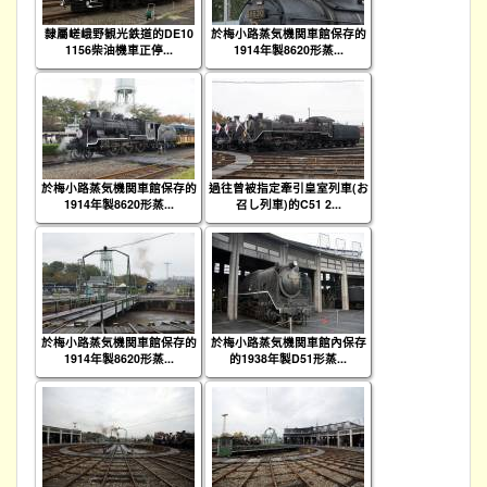
隸屬嵯峨野観光鉄道的DE10
於梅小路蒸気機関車館保存的
1156柴油機車正停...
1914年製8620形蒸...
於梅小路蒸気機関車館保存的
過往曾被指定牽引皇室列車(お
1914年製8620形蒸...
召し列車)的C51 2...
於梅小路蒸気機関車館保存的
於梅小路蒸気機関車館內保存
1914年製8620形蒸...
的1938年製D51形蒸...