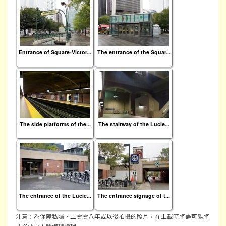
Entrance of Square-Victor...
The entrance of the Squar...
The side platforms of the...
The stairway of the Lucie...
The entrance of the Lucie...
The entrance signage of t...
注意：為保障私隱，二零零八年或以後拍攝的照片，在上載時將盡可能將