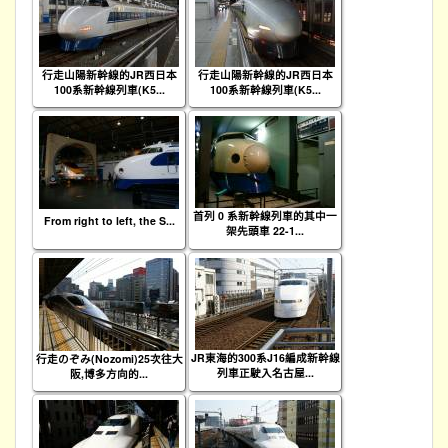
行走山陽新幹線的JR西日本
行走山陽新幹線的JR西日本
100系新幹線列車(K5...
100系新幹線列車(K5...
首列 0 系新幹線列車的其中一
From right to left, the S...
架先頭車 22-1...
JR東海的300系J16編成新幹線
行走のぞみ(Nozomi)25次往大
列車正駛入名古屋...
阪,博多方向的...