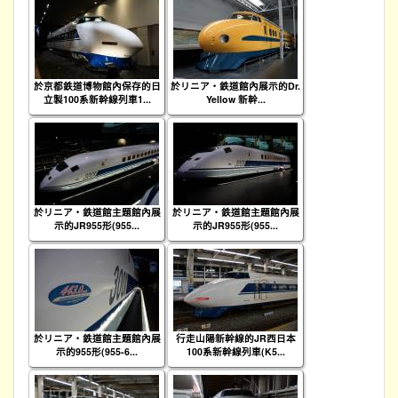
於京都鉄道博物館內保存的日
於リニア・鉄道館內展示的Dr.
立製100系新幹線列車1...
Yellow 新幹...
於リニア・鉄道館主題館內展
於リニア・鉄道館主題館內展
示的JR955形(955...
示的JR955形(955...
於リニア・鉄道館主題館內展
行走山陽新幹線的JR西日本
示的955形(955-6...
100系新幹線列車(K5...