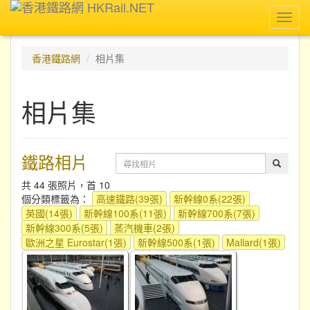
Toggl
navig
香港鐵路網
相片集
相片集
鐵路相片
共 44 張照片，首 10
個分類標籤為：
高速鐵路(39張)
新幹線0系(22張)
英國(14張)
新幹線100系(11張)
新幹線700系(7張)
新幹線300系(5張)
蒸汽機車(2張)
歐洲之星 Eurostar(1張)
新幹線500系(1張)
Mallard(1張)