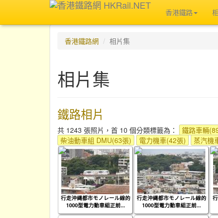
香港鐵路
香港鐵路網
相片集
相片集
鐵路相片
共 1243 張照片，首 10 個分類標籤為：
鐵路車輛(89
柴油動車組 DMU(63張)
電力機車(42張)
蒸汽機車
行走沖縄都市モノレール線的
行走沖縄都市モノレール線的
行
1000型電力動車組正前...
1000型電力動車組正前...