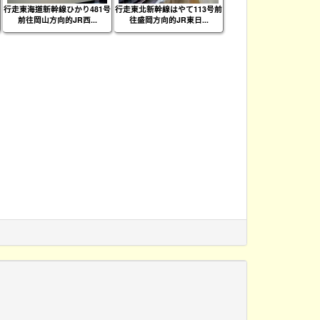
行走東海道新幹線ひかり481号
行走東北新幹線はやて113号前
前往岡山方向的JR西...
往盛岡方向的JR東日...