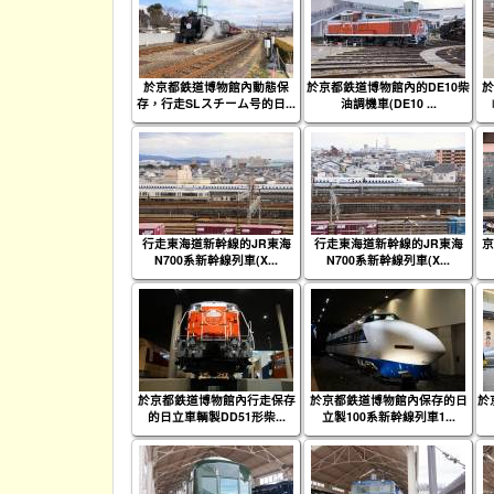
於京都鉄道博物館內動態保
於京都鉄道博物館內的DE10柴
於
存，行走SLスチーム号的日...
油調機車(DE10 ...
行走東海道新幹線的JR東海
行走東海道新幹線的JR東海
京
N700系新幹線列車(X...
N700系新幹線列車(X...
於京都鉄道博物館內行走保存
於京都鉄道博物館內保存的日
於
的日立車輌製DD51形柴...
立製100系新幹線列車1...