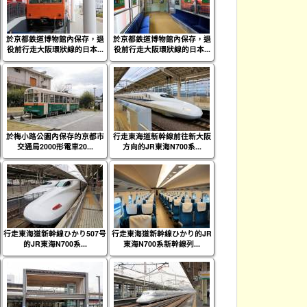
於京都鉄道博物館內保存，退
於京都鉄道博物館內保存，退
役前行走大阪環狀線的日本...
役前行走大阪環狀線的日本...
於梅小路公園內保存的京都市
行走東海道新幹線前往新大阪
交通局2000形電車20...
方向的JR東海N700系...
行走東海道新幹線ひかり507号
行走東海道新幹線ひかり的JR
的JR東海N700系...
東海N700系新幹線列...