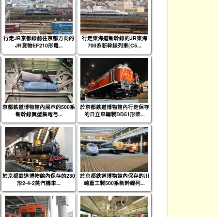
行走JR京都線前往京都方向的
行走東海道新幹線的JR東海
JR貨物EF210形電...
700系新幹線列車(C5...
京都鉄道博物館內展示的500系
於京都鉄道博物館內行走保存
新幹線翼型集電弓...
的日立車輌製DD51形柴...
於京都鉄道博物館內保存的230
於京都鉄道博物館內保存的川
形2-4-2蒸汽機車...
崎重工製500系新幹線列...