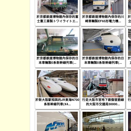
於京都鉄道博物館內保存的富
於京都鉄道博物館內保存的川
於
士重工業製トワイライトエ...
崎車輛製EF65形電力機...
立
於京都鉄道博物館內保存的日
於京都鉄道博物館內保存的日
於
本車輌製0系新幹線列車(...
本車輌製0系新幹線列車(...
於新大阪駅相與的JR東海N700
行走大阪市営地下鉄御堂筋線
行
系新幹線列車(X4...
的大阪市交通局30000...