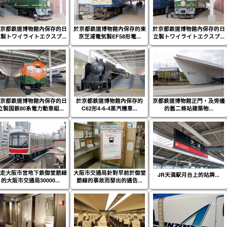
京都鉄道博物館內保存的日
於京都鉄道博物館內保存的東
於京都鉄道博物館內保存的日
製トワイライトエクスプ...
京芝浦電気製EF58形電...
立製トワイライトエクスプ...
京都鉄道博物館內保存的日
於京都鉄道博物館內保存的
京都鉄道博物館正門，及旁邊
立製国鉄80系電力動車組...
C62形4-6-4蒸汽機車...
的舊二條站建築物...
走大阪市営地下鉄御堂筋線
大阪市交通局針對早前於御堂
JR天満駅月台上的站牌...
的大阪市交通局30000...
筋線的事故而發出的通告...