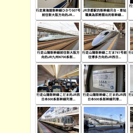
行
行走東海道新幹線ひかり507号
JR京都駅的新幹線月台，車站
前往新大阪方向的JR...
職員為即將開出的新幹線...
行走山陽新幹線前往新大阪方
行走山陽新幹線こだま741号前
行
向的JR九州N700系新...
往博多方向的JR西日...
行走山陽新幹線こだま的JR西
行走山陽新幹線こだま的JR西
行
日本500系新幹線列車...
日本500系新幹線列車...