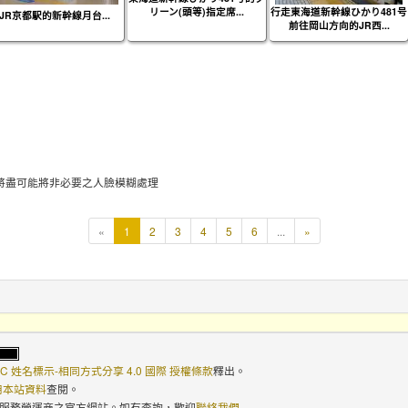
リーン(頭等)指定席...
行走東海道新幹線ひかり481号
JR京都駅的新幹線月台...
前往岡山方向的JR西...
將盡可能將非必要之人臉模糊處理
本
«
1
2
3
4
5
6
...
»
頁
C 姓名標示-相同方式分享 4.0 國際 授權條款
釋出。
使用本站資料
查閱。
路服務營運商之官方網站。如有查詢，歡迎
聯絡我們