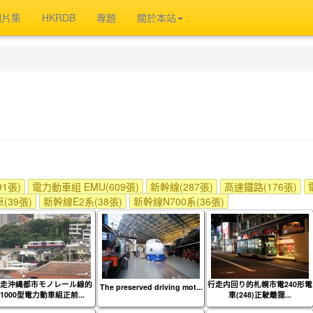
相片集
HKRDB
專題
關於本站
1張)
電力動車組 EMU(609張)
新幹線(287張)
高速鐵路(176張)
(39張)
新幹線E2系(38張)
新幹線N700系(36張)
走沖縄都市モノレール線的
行走内回り的札幌市電240形電
The preserved driving mot...
1000型電力動車組正前...
車(248)正駛離狸...