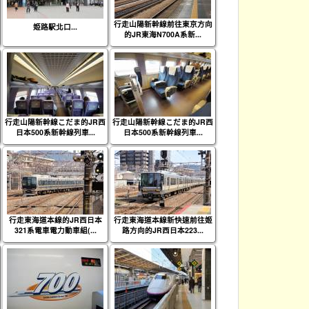
行走山陽新幹線前往東京方向
姫路駅北口...
的JR東海N700A系新...
行走山陽新幹線こだま的JR西
行走山陽新幹線こだま的JR西
日本500系新幹線列車...
日本500系新幹線列車...
行走東海道本線的JR西日本
行走東海道本線新快速前往姬
321系電車電力動車組(...
路方向的JR西日本223...