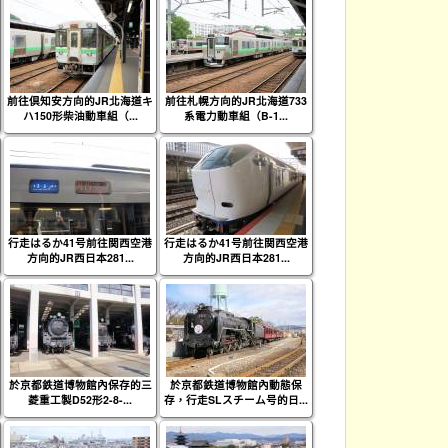
前往倶知安方向的JR北海道キ
前往札幌方向的JR北海道733
ハ150形柴油動車組（...
系電力動車組（B-1...
行走はるか41号前往関西空港
行走はるか41号前往関西空港
方向的JR西日本281...
方向的JR西日本281...
於京都鉄道博物館內保存的三
於京都鉄道博物館內動態保
菱重工製D52形2-8-...
存，行走SLスチーム号的日...