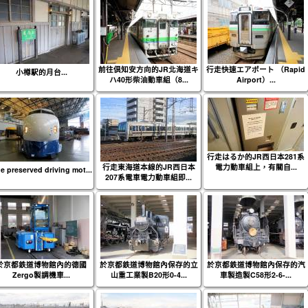
前往倶知安方向的JR北海道キ
行走快速エアポート （Rapid
小樽駅的月台...
ハ40形柴油動車組（8...
Airport）...
行走はるか的JR西日本281系
行走東海道本線的JR西日本
電力動車組上，有關自...
e preserved driving mot...
207系電車電力動車組即...
於京都鉄道博物館內的德國
於京都鉄道博物館內保存的立
於京都鉄道博物館內保存的汽
Zergo製調機車...
山重工業製B20形0-4...
車製造製C58形2-6-...