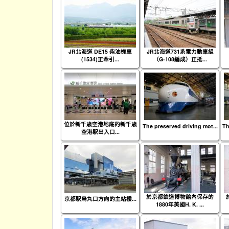
JR北海道 DE15 柴油機車
JR北海道731系電力動車組
(1534)正牽引...
（G-108編成）正抵...
位於新千歳空港地底的新千歳
The preserved driving mot...
Th
空港駅出入口...
於京都鉄道博物館內保存的
京都駅烏丸口方向的主站樓...
1880年美國H. K. ...