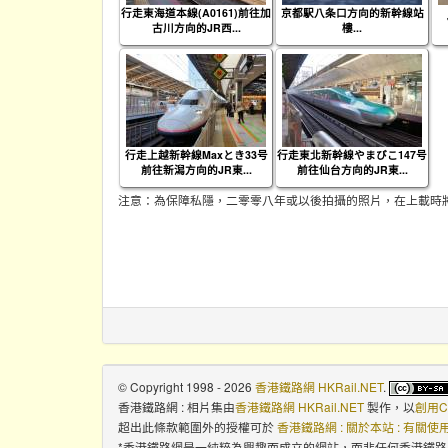
行走東海道本線(A0161)前往加
京都駅八条口方向的新幹線站
古川方向的JR西...
樓...
行走上越新幹線Maxとき33号
行走東北新幹線やまびこ147号
前往新潟方向的JR東...
前往仙台方向的JR東...
注意：為保障私隱，二零零八年或以後拍攝的照片，在上載時
© Copyright 1998 - 2026
香港鐵路網 HKRail.NET
.
香港鐵路網 : 相片集
由
香港鐵路網 HKRail.NET
製作，以
創用C
超出此條款範圍外的授權可於
香港鐵路網 : 關於本站 : 有關
*香港鐵路網是一純粹為興趣而成立的網站，而非任何香港鐵