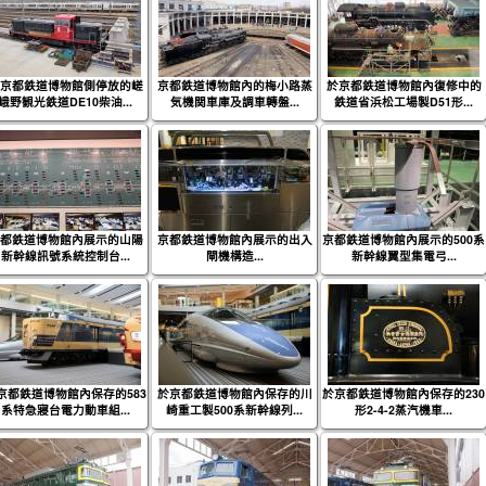
京都鉄道博物館側停放的嵯
京都鉄道博物館內的梅小路蒸
於京都鉄道博物館內復修中的
峨野観光鉄道DE10柴油...
気機関車庫及調車轉盤...
鉄道省浜松工場製D51形...
都鉄道博物館內展示的山陽
京都鉄道博物館內展示的出入
京都鉄道博物館內展示的500系
新幹線訊號系統控制台...
閘機構造...
新幹線翼型集電弓...
京都鉄道博物館內保存的583
於京都鉄道博物館內保存的川
於京都鉄道博物館內保存的230
系特急寢台電力動車組...
崎重工製500系新幹線列...
形2-4-2蒸汽機車...