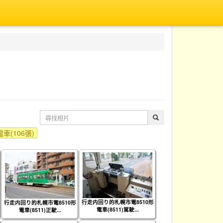
電車(106張)
行走内回り的札幌市電8510形
行走内回り的札幌市電8510形
電車(8511)駕駛...
電車(8511)正駛...