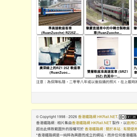
準高速軟座客車
肇慶直通車中的中韓合製軟座
肇
(RuanZuoche) RZ25Z...
車(RuanZuoche...
廣深線上的RZ1 25Z 軟座車
九
雙層軟座准高速客車 (SRZ1
(RuanZuoc...
車
25Z) 的其中一...
注意：為保障私隱，二零零八年或以後拍攝的照片，在上載時
© Copyright 1998 - 2026
香港鐵路網 HKRail.NET
.
香港鐵路網 : 相片集
由
香港鐵路網 HKRail.NET
製作，以
創用C
超出此條款範圍外的授權可於
香港鐵路網 : 關於本站 : 有關
*香港鐵路網是一純粹為興趣而成立的網站，而非任何香港鐵