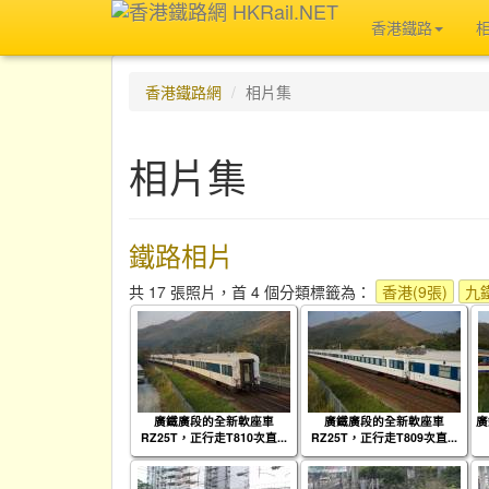
香港鐵路
香港鐵路網
相片集
相片集
鐵路相片
共 17 張照片，首 4 個分類標籤為：
香港(9張)
九鐵
廣鐵廣段的全新軟座車
廣鐵廣段的全新軟座車
廣
RZ25T，正行走T810次直...
RZ25T，正行走T809次直...