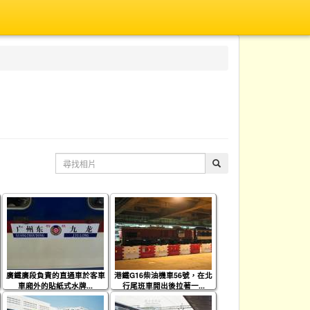
廣鐵廣段負責的直通車於客車
港鐵G16柴油機車56號，在北
車廂外的貼紙式水牌...
行尾班車開出後拉著一...