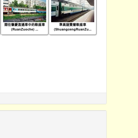
開往肇慶直通車中的軟座車
準高速雙層軟座車
(RuanZuoche) ...
(ShuangcengRuanZu...