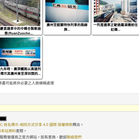
廣州至韶關特快列車的路線
一列直通車正駛過羅湖橋前往
慶直通車中的中韓合製軟座
牌...
紅磡...
車(RuanZuoche...
九年時，廣深鐵路以高速列
標示其廣州東至深圳間的...
將盡可能將非必要之人臉模糊處理
C 姓名標示-相同方式分享 4.0 國際 授權條款
釋出。
使用本站資料
查閱。
路服務營運商之官方網站。如有查詢，歡迎
聯絡我們