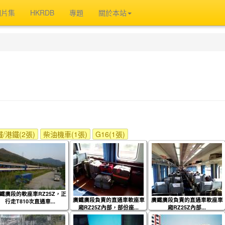
相片集
HKRDB
專題
關於本站
/港鐵(2張)
柴油機車(1張)
G16(1張)
鐵廣段的軟座車RZ25Z，正
廣鐵廣段負責的直通車軟座車
廣鐵廣段負責的直通車軟座車
行走T810次直通車...
廂RZ25Z內部，部份座...
廂RZ25Z內部...