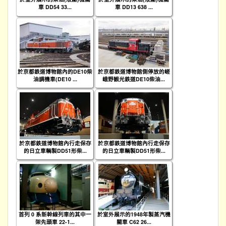
車 DD54 33...
車 DD13 638 ...
於京都鉄道博物館內的DE10柴
於京都鉄道博物館側停放的嵯
油調機車(DE10 ...
峨野観光鉄道DE10柴油...
於京都鉄道博物館內行走保存
於京都鉄道博物館內行走保存
的日立車輌製DD51形柴...
的日立車輌製DD51形柴...
首列 0 系新幹線列車的其中一
於室外展示的1948年製蒸汽機
架先頭車 22-1...
關車 C62 26...