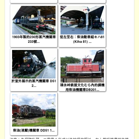
1903年製的230形蒸汽機關車
從左至右：柴油動車組キハ81
233號...
(Kiha 81) ...
於室外展示的蒸汽機關車 D51
碓氷峠鉄道文化むら內的調機
2...
用柴油機關車DB201...
柴油(液壓)機關車 DD51 1...