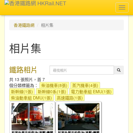
Toggl
navig
香港鐵路網
相片集
相片集
鐵路相片
共 13 張照片，首 7
個分類標籤為：
柴油機車(8張)
蒸汽機車(4張)
新幹線(1張)
新幹線0系(1張)
電力動車組 EMU(1張)
柴油動車組 DMU(1張)
高速鐵路(1張)
於室外展示的柴油(液壓)機關
於室外展示的柴油(液壓)機關