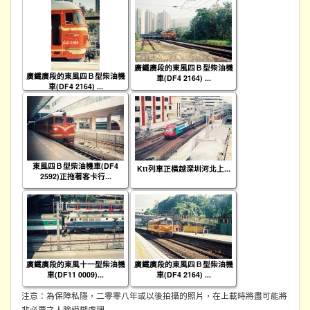
廣鐵廣段的東風四Ｂ型柴油機
廣鐵廣段的東風四Ｂ型柴油機
車(DF4 2164) ...
車(DF4 2164) ...
東風四Ｂ型柴油機車(DF4
Ktt列車正橫越深圳河北上...
2592)正拖著客卡行...
廣鐵廣段的東風十一型柴油機
廣鐵廣段的東風四Ｂ型柴油機
車(DF11 0009)...
車(DF4 2164) ...
注意：為保障私隱，二零零八年或以後拍攝的照片，在上載時將盡可能將
非必要之人臉模糊處理