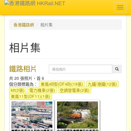
Toggl
navig
香港鐵路網
相片集
相片集
鐵路相片
共 20 張照片，首 6
個分類標籤為：
東風4B型(DF4B)(19張)
九鐵/港鐵(12張)
ktt(2張)
電力機車(2張)
空調發電車(2張)
東風11型(DF11)(1張)
廣鐵的東風四Ｂ型柴油機車正
由中國鐵路廣鐵廣段的東風四