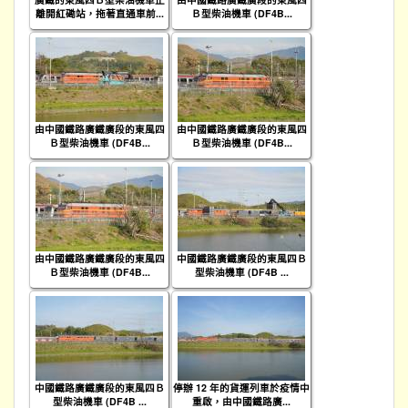
離開紅磡站，拖著直通車前...
Ｂ型柴油機車 (DF4B...
由中國鐵路廣鐵廣段的東風四
由中國鐵路廣鐵廣段的東風四
Ｂ型柴油機車 (DF4B...
Ｂ型柴油機車 (DF4B...
由中國鐵路廣鐵廣段的東風四
中國鐵路廣鐵廣段的東風四Ｂ
Ｂ型柴油機車 (DF4B...
型柴油機車 (DF4B ...
中國鐵路廣鐵廣段的東風四Ｂ
停辦 12 年的貨運列車於疫情中
型柴油機車 (DF4B ...
重啟，由中國鐵路廣...