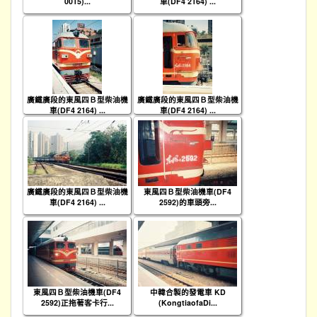
0015)...
車(DF4 2164) ...
廣鐵廣段的東風四Ｂ型柴油機
廣鐵廣段的東風四Ｂ型柴油機
車(DF4 2164) ...
車(DF4 2164) ...
廣鐵廣段的東風四Ｂ型柴油機
東風四Ｂ型柴油機車(DF4
車(DF4 2164) ...
2592)的車頭旁...
東風四Ｂ型柴油機車(DF4
中韓合製的發電車 KD
2592)正拖著客卡行...
(KongtiaofaDi...