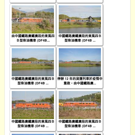
由中國鐵路廣鐵廣段的東風四
中國鐵路廣鐵廣段的東風四Ｂ
Ｂ型柴油機車 (DF4B...
型柴油機車 (DF4B ...
中國鐵路廣鐵廣段的東風四Ｂ
停辦 12 年的貨運列車於疫情中
型柴油機車 (DF4B ...
重啟，由中國鐵路廣...
中國鐵路廣鐵廣段的東風四Ｂ
中國鐵路廣鐵廣段的東風四Ｂ
型柴油機車 (DF4B ...
型柴油機車 (DF4B ...