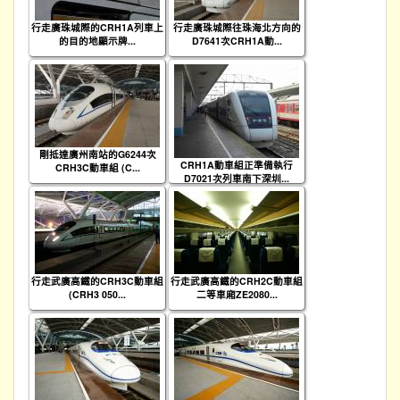
行走廣珠城際的CRH1A列車上
行走廣珠城際往珠海北方向的
的目的地顯示牌...
D7641次CRH1A動...
剛抵達廣州南站的G6244次
CRH1A動車組正準備執行
CRH3C動車組 (C...
D7021次列車南下深圳...
行走武廣高鐵的CRH3C動車組
行走武廣高鐵的CRH2C動車組
(CRH3 050...
二等車廂ZE2080...