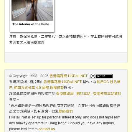
The interior of the Prefe...
注意：為保障私隱，二零零八年或以後拍攝的照片，在上載時將盡可能將
非必要之人臉模糊處理
© Copyright 1998 - 2026
香港鐵路網 HKRail.NET
.
香港鐵路網 : 相片集
由
香港鐵路網 HKRail.NET
製作，以
創用CC 姓名標
示-相同方式分享 4.0 國際 授權條款
釋出。
超出此條款範圍外的授權可於
香港鐵路網 : 關於本站 : 有關使用本站資料
查閱。
*香港鐵路網是一純粹為興趣而成立的網站，而非任何香港鐵路服務營運
商之官方網站。如有查詢，歡迎
聯絡我們
HKRail.Net is set up for personal interest only, and does not represent
any railway operators in Hong Kong. Should you have any inquiry,
please feel free to
contact us
.