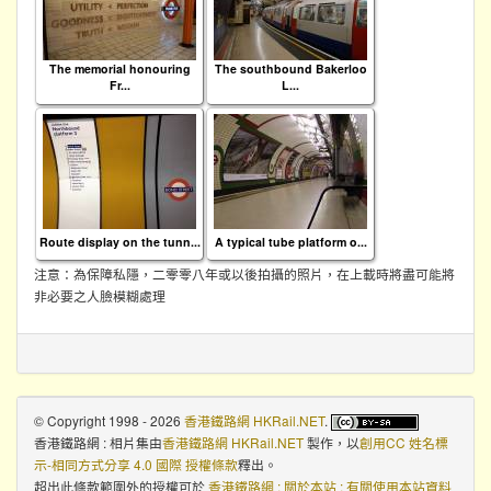
The memorial honouring
The southbound Bakerloo
Fr...
L...
Route display on the tunn...
A typical tube platform o...
注意：為保障私隱，二零零八年或以後拍攝的照片，在上載時將盡可能將
非必要之人臉模糊處理
© Copyright 1998 - 2026
香港鐵路網 HKRail.NET
.
香港鐵路網 : 相片集
由
香港鐵路網 HKRail.NET
製作，以
創用CC 姓名標
示-相同方式分享 4.0 國際 授權條款
釋出。
超出此條款範圍外的授權可於
香港鐵路網 : 關於本站 : 有關使用本站資料