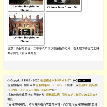
London Marylebone
Chiltern Train Class 168 ...
Station...
London Marylebone
Station...
注意：為保障私隱，二零零八年或以後拍攝的照片，在上載時將盡可能將
非必要之人臉模糊處理
© Copyright 1998 - 2026
香港鐵路網 HKRail.NET
.
香港鐵路網 : 相片集
由
香港鐵路網 HKRail.NET
製作，以
創用CC 姓名標
示-相同方式分享 4.0 國際 授權條款
釋出。
超出此條款範圍外的授權可於
香港鐵路網 : 關於本站 : 有關使用本站資料
查閱。
*香港鐵路網是一純粹為興趣而成立的網站，而非任何香港鐵路服務營運