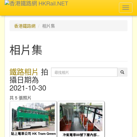
Toggl
navig
香港鐵路網
相片集
相片集
鐵路相片
拍
攝日期為
2021-10-30
共 5 張照片
貼上電車公司 HK Tram Green
冷氣電車88號下層內部...